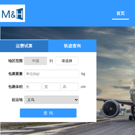
首页
运费试算
轨迹查询
地区范围
到
包裹重量
kg
包裹体积
cm
起运地